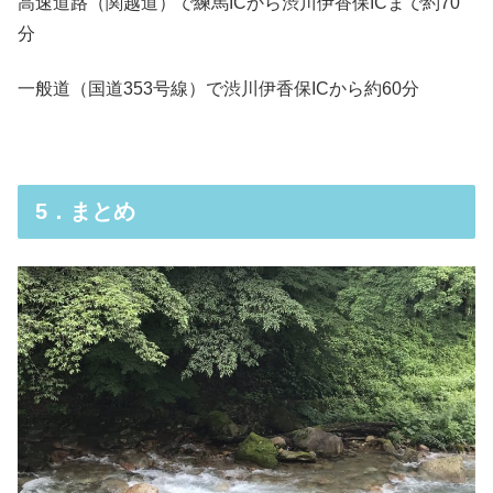
高速道路（関越道）で練馬ICから渋川伊香保ICまで約70
分
一般道（国道353号線）で渋川伊香保ICから約60分
5．まとめ