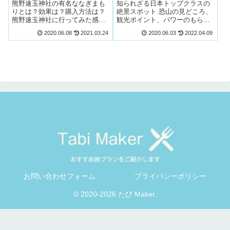
アクセスまとめ。
ット？
熊野速玉神社の有名ななぎまも
知られざる日本トップクラスの
りとは？効果は？購入方法は？
絶景スポット 恐山の見どころ、
熊野速玉神社に行ってみた感
観光ポイント、パワーのもらい
想・感じた雰囲気を解説しま
方をご紹介します。すこしアク
2020.06.08
2021.03.24
2020.06.03
2022.04.09
す。また、東京・名古屋、大阪
セスに時間がかかりますが、見
から電車でのおすすめのアクセ
どころがとても多くてとても美
ス方法をご紹介します。
しい風景が広がっている場所で
す。
お問い合わせフォーム
プライバシーポリシー
© 2020-2026 たび Maker.