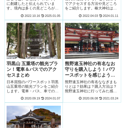
に創建したと伝えられていま
でアクセスする方法や見どころ
す。境内は多くの見どころがた
をご紹介します。椿大神社は強
くさんです。電車＋タクシーで
力なパワースポットであり、見
2022.10.16
2025.01.05
2022.04.03
2024.01.11
のアクセスのポイントや、実際
どころもたくさんあります。東
に行ってみた感想をご紹介いた
京・大阪からの日帰りの方法に
します。
ついてもご案内！
羽黒山 五重塔の観光プラ
熊野速玉神社の有名なお
ン！電車＆バスでのアク
守りを購入しよう！パワ
セスまとめ
ースポットを感じよう！
アクセスまとめ。
日本屈指のパワースポット羽黒
熊野速玉神社の有名ななぎまも
山五重塔の観光プランをご紹介
りとは？効果は？購入方法は？
します。電車・バス、車でのア
熊野速玉神社に行ってみた感
クセス方法をご紹介します。実
想・感じた雰囲気を解説しま
2020.09.19
2024.01.07
2020.06.08
2021.03.24
際に行ってみると雰囲気に圧倒
す。また、東京・名古屋、大阪
されます。
から電車でのおすすめのアクセ
ス方法をご紹介します。