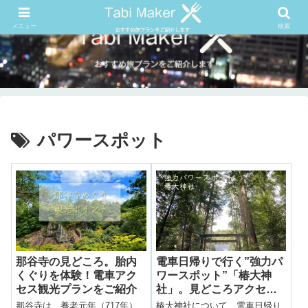
メニュー
検索
パワースポット
那谷寺の見どころ。胎内
電車日帰りで行く”強力パ
くぐりを体験！電車アク
ワースポット”「椿大神
セス観光プランをご紹介
社」。見どころアクセス
まとめ。
那谷寺は、養老元年（717年）
椿大神社について、電車日帰り